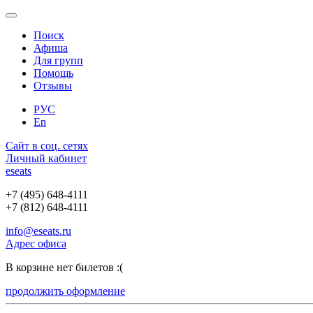
Поиск
Афиша
Для групп
Помощь
Отзывы
РУС
En
Сайт в соц. сетях
Личный кабинет
e
seats
+7 (495) 648-4111
+7 (812) 648-4111
info@eseats.ru
Адрес офиса
В корзине нет билетов :(
продолжить оформление