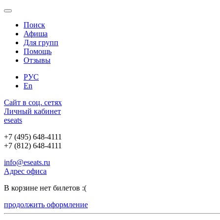
Поиск
Афиша
Для групп
Помощь
Отзывы
РУС
En
Сайт в соц. сетях
Личный кабинет
e
seats
+7 (495) 648-4111
+7 (812) 648-4111
info@eseats.ru
Адрес офиса
В корзине нет билетов :(
продолжить оформление