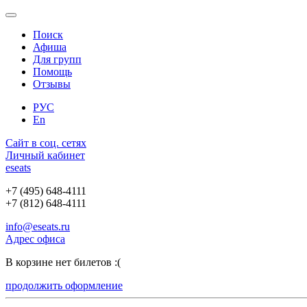
Поиск
Афиша
Для групп
Помощь
Отзывы
РУС
En
Сайт в соц. сетях
Личный кабинет
e
seats
+7 (495) 648-4111
+7 (812) 648-4111
info@eseats.ru
Адрес офиса
В корзине нет билетов :(
продолжить оформление