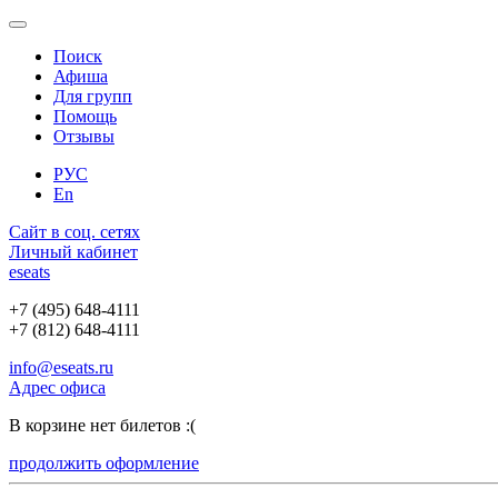
Поиск
Афиша
Для групп
Помощь
Отзывы
РУС
En
Сайт в соц. сетях
Личный кабинет
e
seats
+7 (495) 648-4111
+7 (812) 648-4111
info@eseats.ru
Адрес офиса
В корзине нет билетов :(
продолжить оформление