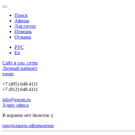
Поиск
Афиша
Для групп
Помощь
Отзывы
РУС
En
Сайт в соц. сетях
Личный кабинет
e
seats
+7 (495) 648-4111
+7 (812) 648-4111
info@eseats.ru
Адрес офиса
В корзине нет билетов :(
продолжить оформление