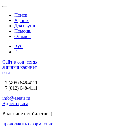
Поиск
Афиша
Для групп
Помощь
Отзывы
РУС
En
Сайт в соц. сетях
Личный кабинет
e
seats
+7 (495) 648-4111
+7 (812) 648-4111
info@eseats.ru
Адрес офиса
В корзине нет билетов :(
продолжить оформление