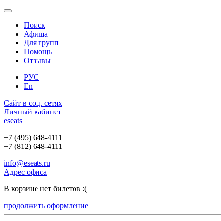
Поиск
Афиша
Для групп
Помощь
Отзывы
РУС
En
Сайт в соц. сетях
Личный кабинет
e
seats
+7 (495) 648-4111
+7 (812) 648-4111
info@eseats.ru
Адрес офиса
В корзине нет билетов :(
продолжить оформление