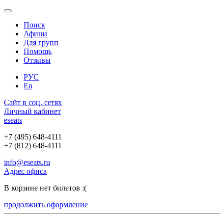
Поиск
Афиша
Для групп
Помощь
Отзывы
РУС
En
Сайт в соц. сетях
Личный кабинет
e
seats
+7 (495) 648-4111
+7 (812) 648-4111
info@eseats.ru
Адрес офиса
В корзине нет билетов :(
продолжить оформление