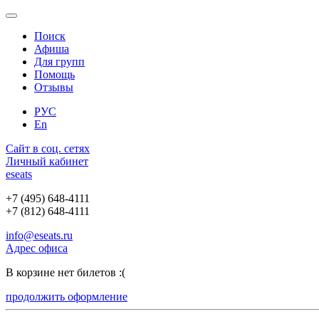
Поиск
Афиша
Для групп
Помощь
Отзывы
РУС
En
Сайт в соц. сетях
Личный кабинет
e
seats
+7 (495) 648-4111
+7 (812) 648-4111
info@eseats.ru
Адрес офиса
В корзине нет билетов :(
продолжить оформление