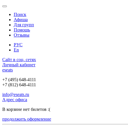
Поиск
Афиша
Для групп
Помощь
Отзывы
РУС
En
Сайт в соц. сетях
Личный кабинет
e
seats
+7 (495) 648-4111
+7 (812) 648-4111
info@eseats.ru
Адрес офиса
В корзине нет билетов :(
продолжить оформление