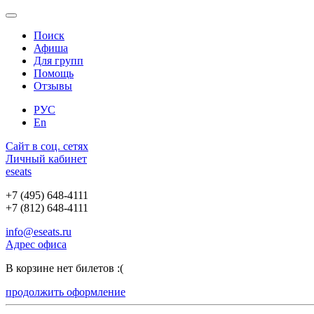
Поиск
Афиша
Для групп
Помощь
Отзывы
РУС
En
Сайт в соц. сетях
Личный кабинет
e
seats
+7 (495) 648-4111
+7 (812) 648-4111
info@eseats.ru
Адрес офиса
В корзине нет билетов :(
продолжить оформление