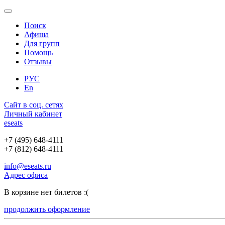
Поиск
Афиша
Для групп
Помощь
Отзывы
РУС
En
Сайт в соц. сетях
Личный кабинет
e
seats
+7 (495) 648-4111
+7 (812) 648-4111
info@eseats.ru
Адрес офиса
В корзине нет билетов :(
продолжить оформление