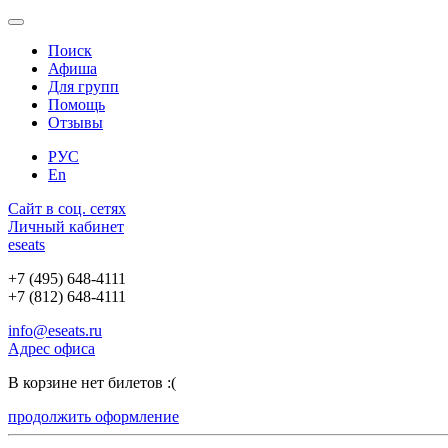
Поиск
Афиша
Для групп
Помощь
Отзывы
РУС
En
Сайт в соц. сетях
Личный кабинет
e
seats
+7 (495) 648-4111
+7 (812) 648-4111
info@eseats.ru
Адрес офиса
В корзине нет билетов :(
продолжить оформление