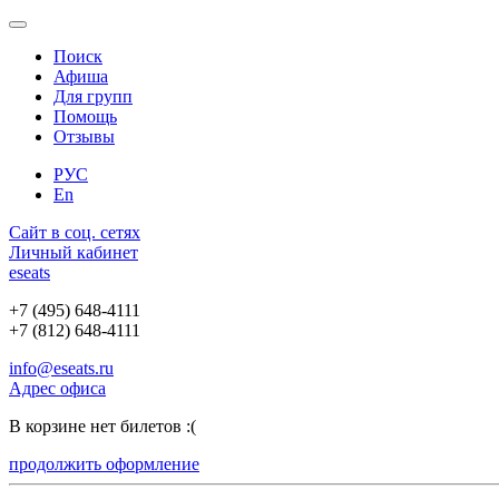
Поиск
Афиша
Для групп
Помощь
Отзывы
РУС
En
Сайт в соц. сетях
Личный кабинет
e
seats
+7 (495) 648-4111
+7 (812) 648-4111
info@eseats.ru
Адрес офиса
В корзине нет билетов :(
продолжить оформление