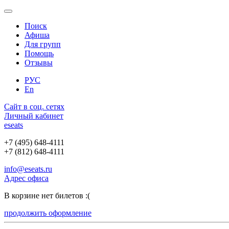
Поиск
Афиша
Для групп
Помощь
Отзывы
РУС
En
Сайт в соц. сетях
Личный кабинет
e
seats
+7 (495) 648-4111
+7 (812) 648-4111
info@eseats.ru
Адрес офиса
В корзине нет билетов :(
продолжить оформление