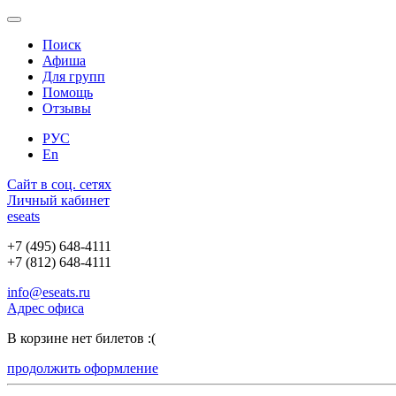
Поиск
Афиша
Для групп
Помощь
Отзывы
РУС
En
Сайт в соц. сетях
Личный кабинет
e
seats
+7 (495) 648-4111
+7 (812) 648-4111
info@eseats.ru
Адрес офиса
В корзине нет билетов :(
продолжить оформление